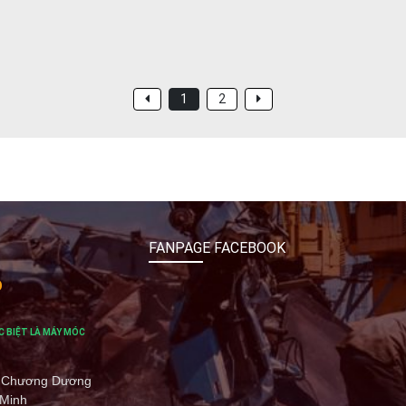
1
2
FANPAGE FACEBOOK
O
C BIỆT LÀ MÁY MÓC
 ở Chương Dương
 Minh