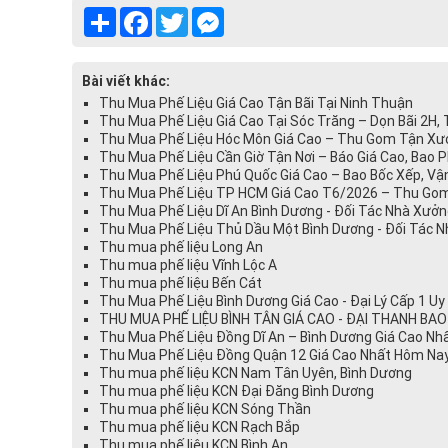
Share
Facebook
Twitter
Messenger
Bài viết khác:
Thu Mua Phế Liệu Giá Cao Tận Bãi Tại Ninh Thuận
Thu Mua Phế Liệu Giá Cao Tại Sóc Trăng – Dọn Bãi 2H,
Thu Mua Phế Liệu Hóc Môn Giá Cao – Thu Gom Tận Xưở
Thu Mua Phế Liệu Cần Giờ Tận Nơi – Báo Giá Cao, Bao 
Thu Mua Phế Liệu Phú Quốc Giá Cao – Bao Bốc Xếp, Vậ
Thu Mua Phế Liệu TP HCM Giá Cao T6/2026 – Thu Gom
Thu Mua Phế Liệu Dĩ An Bình Dương - Đối Tác Nhà Xưở
Thu Mua Phế Liệu Thủ Dầu Một Bình Dương - Đối Tác 
Thu mua phế liệu Long An
Thu mua phế liệu Vĩnh Lộc A
Thu mua phế liệu Bến Cát
Thu Mua Phế Liệu Bình Dương Giá Cao - Đại Lý Cấp 1 U
THU MUA PHẾ LIỆU BÌNH TÂN GIÁ CAO - ĐẠI THANH BAO
Thu Mua Phế Liệu Đồng Dĩ An – Bình Dương Giá Cao Nhấ
Thu Mua Phế Liệu Đồng Quận 12 Giá Cao Nhất Hôm Nay
Thu mua phế liệu KCN Nam Tân Uyên, Bình Dương
Thu mua phế liệu KCN Đại Đăng Bình Dương
Thu mua phế liệu KCN Sóng Thần
Thu mua phế liệu KCN Rạch Bắp
Thu mua phế liệu KCN Bình An