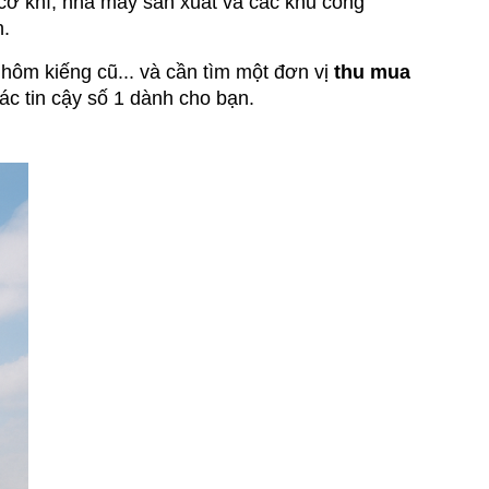
ơ khí, nhà máy sản xuất và các khu công 
n.
ôm kiếng cũ... và cần tìm một đơn vị 
thu mua 
tác tin cậy số 1 dành cho bạn.