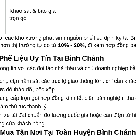
Khảo sát & báo giá 
trọn gói
ới các kho xưởng phát sinh nguồn phế liệu định kỳ tại Bì
ơn thị trường tự do từ 
10% - 20%
, đi kèm hợp đồng ba
Phế Liệu Uy Tín Tại Bình Chánh
ng tin với các đối tác nhà thầu và chủ doanh nghiệp bằ
phụ cận nằm sát các trục lộ giao thông lớn, chỉ cần khác
ức để tháo dỡ, bốc xếp.
cung cấp trọn gói hợp đồng kinh tế, biên bản nghiệm thu
àm thủ tục thanh lý.
 xe tải đạt chuẩn đo lường quốc gia hoặc cân điện tử hi
ng của khách hàng.
Mua Tận Nơi Tại Toàn Huyện Bình Chánh