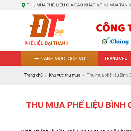
THU MUA PHẾ LIỆU ĐẠI THANH - CHUYÊN THU MUA CÁC LOẠI PHẾ LIỆU
THU MUA PHẾ LIỆU GIÁ CAO NHẤT ❇️THU MUA TẬN 
THU MUA PHẾ LIỆU ĐẠI THANH - CHUYÊN THU MUA CÁC LOẠI PHẾ LIỆU
0978887784
https://phelieudaithanh.vn/
DANH MỤC DỊCH VỤ
TRANG CHỦ
Trang chủ
Khu vực thu mua
Thu mua phế liệu Bình 
THU MUA PHẾ LIỆU BÌNH 