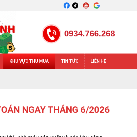
0934.766.268
KHU VỰC THU MUA
TIN TỨC
LIÊN HỆ
 TOÁN NGAY THÁNG 6/2026