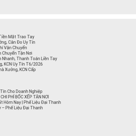
 Tiền Mặt Trao Tay
ng, Cân Đo Uy Tín
Phí Vận Chuyển
n Chuyển Tận Nơi
 Nhanh, Thanh Toán Liền Tay
ng, KCN Uy Tín T6/2026
Nhà Xưởng, KCN Cấp
y Tín Cho Doanh Nghiệp
 CHI PHÍ BỐC XẾP TẬN NƠI
t Hôm Nay | Phế Liệu Đại Thanh
 – Phế Liệu Đại Thanh