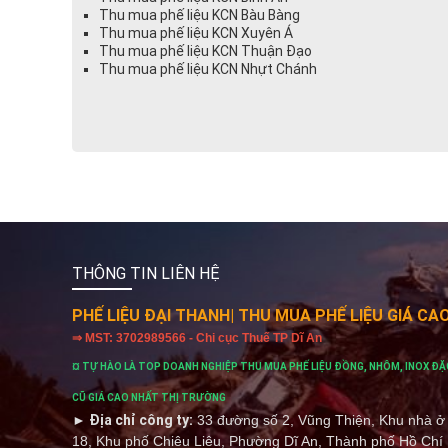
Thu mua phế liệu KCN Bàu Bàng
Thu mua phế liệu KCN Xuyên Á
Thu mua phế liệu KCN Thuận Đạo
Thu mua phế liệu KCN Nhựt Chánh
THÔNG TIN LIÊN HỆ
PHẾ LIỆU ĐẠI THANH
| THU MUA PHẾ LIỆU GIÁ CA
⇒ MST: 3702989566 - Chi cục Thuế TP Dĩ An
¤ TỰ HÀO LÀ TOP DOANH NGHIỆP THU MUA PHẾ LIỆU ĐỒNG, NHÔM, INOX ĐẶ
CŨ GIÁ CAO NHẤT THỊ TRƯỜNG
► Địa chỉ công ty:
33 đường số 2, Vũng Thiện, Khu nhà
18, Khu phố Chiêu Liêu, Phường Dĩ An, Thành phố Hồ Chí