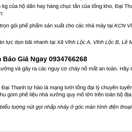
 kg của hộ dân hay hàng chục tấn của tổng kho, Đại Tha
h:
 trọn gói phế phẩm sản xuất cho các nhà máy tại 
KCN Vĩ
ân lực dọn bãi nhanh tại 
Xã Vĩnh Lộc A, Vĩnh Lộc B, Lê 
n Báo Giá Ngay 0934766268
ưởng và gây ra các nguy cơ cháy nổ mất an toàn. Hãy đ
 Đại Thanh tự hào là mạng lưới tổng đại lý chuyên tuyế
, thu gom phế liệu nhà xưởng quy mô lớn trên toàn bộ đ
iểu tượng nút gọi nhấp nháy ở góc màn hình điện thoại đ