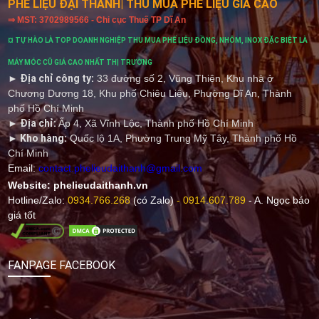
PHẾ LIỆU ĐẠI THANH
| THU MUA PHẾ LIỆU GIÁ CAO
⇒ MST: 3702989566 - Chi cục Thuế TP Dĩ An
¤ TỰ HÀO LÀ TOP DOANH NGHIỆP THU MUA PHẾ LIỆU ĐỒNG, NHÔM, INOX ĐẶC BIỆT LÀ
MÁY MÓC CŨ GIÁ CAO NHẤT THỊ TRƯỜNG
► Địa chỉ công ty:
33 đường số 2, Vũng Thiện, Khu nhà ở
Chương Dương 18, Khu phố Chiêu Liêu, Phường Dĩ An, Thành
phố Hồ Chí Minh
► Địa chỉ:
Ấp 4, Xã Vĩnh Lộc, Thành phố Hồ Chí Minh
► Kho hàng:
Quốc lộ 1A, Phường Trung Mỹ Tây, Thành phố Hồ
Chí Minh
Email:
contact.phelieudaithanh@gmail.com
Website:
phelieudaithanh.vn
Hotline/Zalo
:
0934.766.268
(có Zalo)
-
0914.607.789
- A. Ngọc báo
giá tốt
FANPAGE FACEBOOK