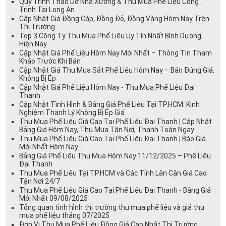
Quy Trình Tháo Dỡ Nhà Xưởng & Thu Mua Phế Liệu Công
Trình Tại Long An
Cập Nhật Giá Đồng Cáp, Đồng Đỏ, Đồng Vàng Hôm Nay Trên
Thị Trường
Top 3 Công Ty Thu Mua Phế Liệu Uy Tín Nhất Bình Dương
Hiện Nay
Cập Nhật Giá Phế Liệu Hôm Nay Mới Nhất – Thông Tin Tham
Khảo Trước Khi Bán
Cập Nhật Giá Thu Mua Sắt Phế Liệu Hôm Nay – Bán Đúng Giá,
Không Bị Ép
Cập Nhật Giá Phế Liệu Hôm Nay - Thu Mua Phế Liệu Đại
Thanh
Cập Nhật Tình Hình & Bảng Giá Phế Liệu Tại TP.HCM: Kinh
Nghiệm Thanh Lý Không Bị Ép Giá
Thu Mua Phế Liệu Giá Cao Tại Phế Liệu Đại Thanh | Cập Nhật
Bảng Giá Hôm Nay, Thu Mua Tận Nơi, Thanh Toán Ngay
Thu Mua Phế Liệu Giá Cao Tại Phế Liệu Đại Thanh | Báo Giá
Mới Nhất Hôm Nay
Bảng Giá Phế Liệu Thu Mua Hôm Nay 11/12/2025 – Phế Liệu
Đại Thanh
Thu Mua Phế Liệu Tại TP.HCM và Các Tỉnh Lân Cận Giá Cao
Tận Nơi 24/7
Thu Mua Phế Liệu Giá Cao Tại Phế Liệu Đại Thanh - Bảng Giá
Mới Nhất 09/08/2025
Tổng quan tình hình thị trường thu mua phế liệu và giá thu
mua phế liệu tháng 07/2025
Đơn Vị Thu Mua Phế Liệu Đồng Giá Cao Nhất Thị Trường