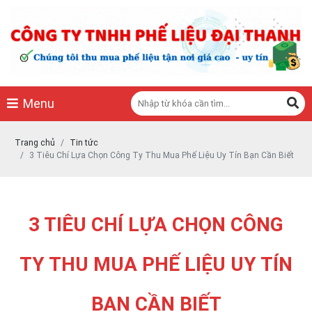
THU MUA PHẾ LIỆU ĐẠI THANH - CHUYÊN THU MUA CÁC LOẠI PHẾ LIỆU
THU MUA PHẾ LIỆU ĐẠI THANH - CHUYÊN THU MUA CÁC LOẠI PHẾ LIỆU
0978887784
https://phelieudaithanh.vn/
Menu
Trang chủ
Tin tức
3 Tiêu Chí Lựa Chọn Công Ty Thu Mua Phế Liệu Uy Tín Bạn Cần Biết
3 TIÊU CHÍ LỰA CHỌN CÔNG
TY THU MUA PHẾ LIỆU UY TÍN
BẠN CẦN BIẾT