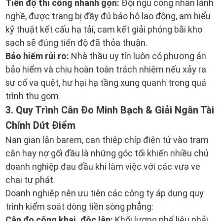
Tiến độ thi công nhanh gọn:
Đội ngũ công nhân lành
nghề, được trang bị đầy đủ bảo hộ lao động, am hiểu
kỹ thuật kết cấu hạ tải, cam kết giải phóng bãi kho
sạch sẽ đúng tiến độ đã thỏa thuận.
Bảo hiểm rủi ro:
Nhà thầu uy tín luôn có phương án
bảo hiểm và chịu hoàn toàn trách nhiệm nếu xảy ra
sự cố va quệt, hư hại hạ tầng xung quanh trong quá
trình thu gom.
3. Quy Trình Cân Đo Minh Bạch & Giải Ngân Tài
Chính Dứt Điểm
Nạn gian lận barem, can thiệp chíp điện tử vào trạm
cân hay nợ gối đầu là những góc tối khiến nhiều chủ
doanh nghiệp đau đầu khi làm việc với các vựa ve
chai tự phát.
Doanh nghiệp nên ưu tiên các công ty áp dụng quy
trình kiểm soát dòng tiền sòng phẳng:
Cân đo công khai, độc lập:
Khối lượng phế liệu phải