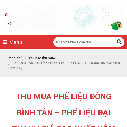
THU MUA PHẾ LIỆU ĐẠI THANH - CHUYÊN THU MUA CÁC LOẠI PHẾ LIỆU
THU MUA PHẾ LIỆU ĐẠI THANH - CHUYÊN THU MUA CÁC LOẠI PHẾ LIỆU
0978887784
https://phelieudaithanh.vn/
Menu
Trang chủ
Khu vực thu mua
Thu Mua Phế Liệu Đồng Bình Tân – Phế Liệu Đại Thanh Giá Cao Nhất
Hôm Nay
THU MUA PHẾ LIỆU ĐỒNG
BÌNH TÂN – PHẾ LIỆU ĐẠI