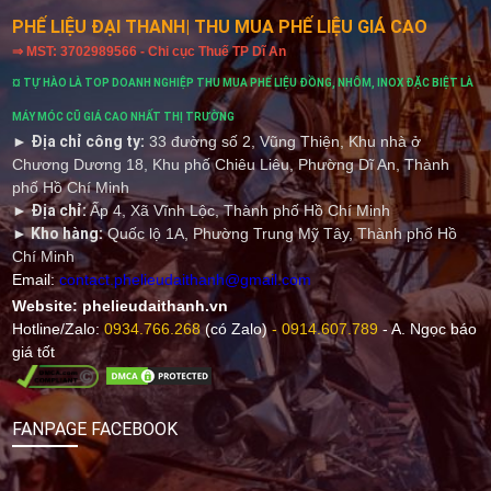
PHẾ LIỆU ĐẠI THANH
| THU MUA PHẾ LIỆU GIÁ CAO
⇒ MST: 3702989566 - Chi cục Thuế TP Dĩ An
¤ TỰ HÀO LÀ TOP DOANH NGHIỆP THU MUA PHẾ LIỆU ĐỒNG, NHÔM, INOX ĐẶC BIỆT LÀ
MÁY MÓC CŨ GIÁ CAO NHẤT THỊ TRƯỜNG
► Địa chỉ công ty:
33 đường số 2, Vũng Thiện, Khu nhà ở
Chương Dương 18, Khu phố Chiêu Liêu, Phường Dĩ An, Thành
phố Hồ Chí Minh
► Địa chỉ:
Ấp 4, Xã Vĩnh Lộc, Thành phố Hồ Chí Minh
► Kho hàng:
Quốc lộ 1A, Phường Trung Mỹ Tây, Thành phố Hồ
Chí Minh
Email:
contact.phelieudaithanh@gmail.com
Website:
phelieudaithanh.vn
Hotline/Zalo
:
0934.766.268
(có Zalo)
-
0914.607.789
- A. Ngọc báo
giá tốt
FANPAGE FACEBOOK