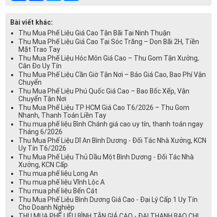
Bài viết khác:
Thu Mua Phế Liệu Giá Cao Tận Bãi Tại Ninh Thuận
Thu Mua Phế Liệu Giá Cao Tại Sóc Trăng – Dọn Bãi 2H, Tiền
Mặt Trao Tay
Thu Mua Phế Liệu Hóc Môn Giá Cao – Thu Gom Tận Xưởng,
Cân Đo Uy Tín
Thu Mua Phế Liệu Cần Giờ Tận Nơi – Báo Giá Cao, Bao Phí Vận
Chuyển
Thu Mua Phế Liệu Phú Quốc Giá Cao – Bao Bốc Xếp, Vận
Chuyển Tận Nơi
Thu Mua Phế Liệu TP HCM Giá Cao T6/2026 – Thu Gom
Nhanh, Thanh Toán Liền Tay
Thu mua phế liệu Bình Chánh giá cao uy tín, thanh toán ngay
Tháng 6/2026
Thu Mua Phế Liệu Dĩ An Bình Dương - Đối Tác Nhà Xưởng, KCN
Uy Tín T6/2026
Thu Mua Phế Liệu Thủ Dầu Một Bình Dương - Đối Tác Nhà
Xưởng, KCN Cấp
Thu mua phế liệu Long An
Thu mua phế liệu Vĩnh Lộc A
Thu mua phế liệu Bến Cát
Thu Mua Phế Liệu Bình Dương Giá Cao - Đại Lý Cấp 1 Uy Tín
Cho Doanh Nghiệp
THU MUA PHẾ LIỆU BÌNH TÂN GIÁ CAO - ĐẠI THANH BAO CHI