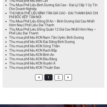
Thu mua phế liệu Bến Cát
Thu Mua Phế Liệu Bình Dương Giá Cao - Đại Lý Cấp 1 Uy Tín
Cho Doanh Nghiệp
THU MUA PHẾ LIỆU BÌNH TÂN GIÁ CAO - ĐẠI THANH BAO CHI
PHÍ BỐC XẾP TẬN NƠI
Thu Mua Phế Liệu Đồng Dĩ An – Bình Dương Giá Cao Nhất
Hôm Nay | Phế Liệu Đại Thanh
Thu Mua Phế Liệu Đồng Quận 12 Giá Cao Nhất Hôm Nay –
Phế Liệu Đại Thanh
Thu mua phế liệu KCN Nam Tân Uyên, Bình Dương
Thu mua phế liệu KCN Đại Đăng Bình Dương
Thu mua phế liệu KCN Sóng Thần
Thu mua phế liệu KCN Rạch Bắp
Thu mua phế liệu KCN Bình An
Thu mua phế liệu KCN Bàu Bàng
Thu mua phế liệu KCN Xuyên Á
Thu mua phế liệu KCN Thuận Đạo
1
2