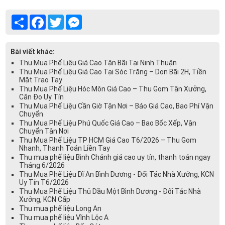
Share
Facebook
Twitter
Messenger
Bài viết khác:
Thu Mua Phế Liệu Giá Cao Tận Bãi Tại Ninh Thuận
Thu Mua Phế Liệu Giá Cao Tại Sóc Trăng – Dọn Bãi 2H, Tiền
Mặt Trao Tay
Thu Mua Phế Liệu Hóc Môn Giá Cao – Thu Gom Tận Xưởng,
Cân Đo Uy Tín
Thu Mua Phế Liệu Cần Giờ Tận Nơi – Báo Giá Cao, Bao Phí Vận
Chuyển
Thu Mua Phế Liệu Phú Quốc Giá Cao – Bao Bốc Xếp, Vận
Chuyển Tận Nơi
Thu Mua Phế Liệu TP HCM Giá Cao T6/2026 – Thu Gom
Nhanh, Thanh Toán Liền Tay
Thu mua phế liệu Bình Chánh giá cao uy tín, thanh toán ngay
Tháng 6/2026
Thu Mua Phế Liệu Dĩ An Bình Dương - Đối Tác Nhà Xưởng, KCN
Uy Tín T6/2026
Thu Mua Phế Liệu Thủ Dầu Một Bình Dương - Đối Tác Nhà
Xưởng, KCN Cấp
Thu mua phế liệu Long An
Thu mua phế liệu Vĩnh Lộc A