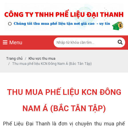
THU MUA PHẾ LIỆU ĐẠI THANH - CHUYÊN THU MUA CÁC LOẠI PHẾ LIỆU
THU MUA PHẾ LIỆU ĐẠI THANH - CHUYÊN THU MUA CÁC LOẠI PHẾ LIỆU
0978887784
https://phelieudaithanh.vn/
Menu
Trang chủ
Khu vực thu mua
Thu mua phế liệu KCN Đông Nam Á (Bắc Tân Tập)
THU MUA PHẾ LIỆU KCN ĐÔNG
NAM Á (BẮC TÂN TẬP)
Phế Liệu Đại Thanh là đơn vị chuyên thu mua phế