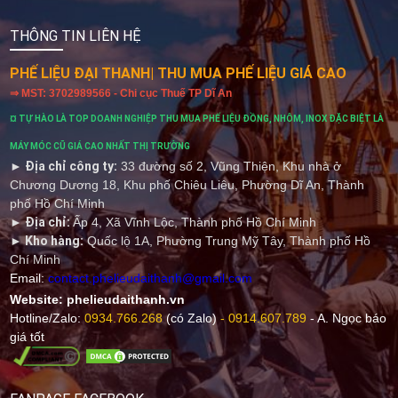
THÔNG TIN LIÊN HỆ
PHẾ LIỆU ĐẠI THANH
| THU MUA PHẾ LIỆU GIÁ CAO
⇒ MST: 3702989566 - Chi cục Thuế TP Dĩ An
¤ TỰ HÀO LÀ TOP DOANH NGHIỆP THU MUA PHẾ LIỆU ĐỒNG, NHÔM, INOX ĐẶC BIỆT LÀ
MÁY MÓC CŨ GIÁ CAO NHẤT THỊ TRƯỜNG
► Địa chỉ công ty:
33 đường số 2, Vũng Thiện, Khu nhà ở
Chương Dương 18, Khu phố Chiêu Liêu, Phường Dĩ An, Thành
phố Hồ Chí Minh
► Địa chỉ:
Ấp 4, Xã Vĩnh Lộc, Thành phố Hồ Chí Minh
► Kho hàng:
Quốc lộ 1A, Phường Trung Mỹ Tây, Thành phố Hồ
Chí Minh
Email:
contact.phelieudaithanh@gmail.com
Website:
phelieudaithanh.vn
Hotline/Zalo
:
0934.766.268
(có Zalo)
-
0914.607.789
- A. Ngọc báo
giá tốt