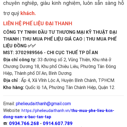
chuyên nghiệp, giàu kinh nghiệm, luôn sẵn sàng hỗ
khách.
trợ quý
LIÊN HỆ PHẾ LIỆU ĐẠI THANH
CÔNG TY TNHH ĐẦU TƯ THƯƠNG MẠI KỸ THUẬT ĐẠI
THANH
| THU MUA PHẾ LIỆU GIÁ CAO | THU MUA PHẾ
LIỆU ĐỒNG
✅✅
MST: 3702989566 - CHI CỤC THUẾ TP DĨ AN
Địa chỉ công ty:
33 đường số 2, Vũng Thiện, Khu nhà ở
Chương Dương 18, Khu phố Chiêu Liêu, Phường Tân Đông
Hiệp, Thành phố Dĩ An, Bình Dương.
Địa chỉ
: Ấp 4, Xã Vĩnh Lộc A, Huyện Bình Chánh, TPHCM.
Kho hàng:
Quốc lộ 1A, Phường Tân Chánh Hiệp, Quận 12.
Email:
phelieudaithanh@gmail.com
Website:
thu-mua-phe-lieu-kcn-
https://phelieudaithanh.vn/
dong-nam-a-bac-tan-tap
0934.766.268
-
0914.607.789
☎️: