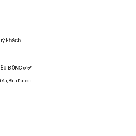
uý khách.
LIỆU ĐỒNG
✅✅
 An, Bình Dương.