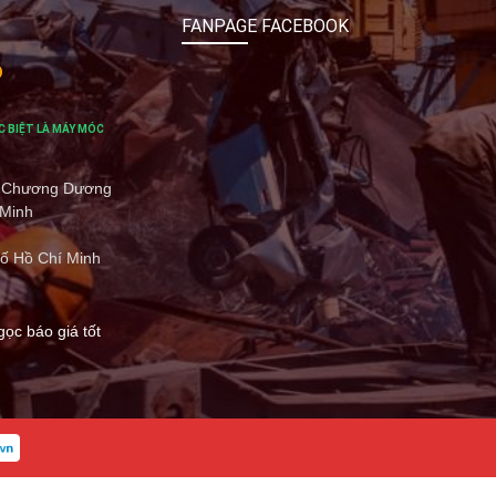
FANPAGE FACEBOOK
O
C BIỆT LÀ MÁY MÓC
 ở Chương Dương
 Minh
ố Hồ Chí Minh
gọc báo giá tốt