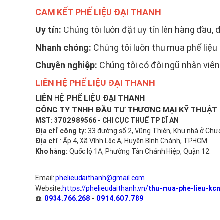
CAM KẾT PHẾ LIỆU ĐẠI THANH
Uy tín:
Chúng tôi luôn đặt uy tín lên hàng đầu, 
Nhanh chóng:
Chúng tôi luôn thu mua phế liệu
Chuyên nghiệp:
Chúng tôi có đội ngũ nhân viên
LIÊN HỆ PHẾ LIỆU ĐẠI THANH
LIÊN HỆ PHẾ LIỆU ĐẠI THANH
CÔNG TY TNHH ĐẦU TƯ THƯƠNG MẠI KỸ THUẬT 
MST: 3702989566 - CHI CỤC THUẾ TP DĨ AN
Địa chỉ công ty:
33 đường số 2, Vũng Thiện, Khu nhà ở Chư
Địa chỉ
: Ấp 4, Xã Vĩnh Lộc A, Huyện Bình Chánh, TPHCM.
Kho hàng:
Quốc lộ 1A, Phường Tân Chánh Hiệp, Quận 12.
Email:
phelieudaithanh@gmail.com
thu-mua-phe-lieu-kc
Website
:
https://phelieudaithanh.vn/
0934.766.268
-
0914.607.789
☎️: