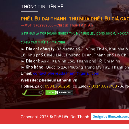
THÔNG TIN LIÊN HỆ
PHẾ LIỆU ĐẠI THANH
| THU MUA PHẾ LIỆU GIÁ CA
⇒ MST: 3702989566 - Chi cục Thuế TP Dĩ An
¤ TỰ HÀO LÀ TOP DOANH NGHIỆP THU MUA PHẾ LIỆU ĐỒNG, NHÔM, INOX ĐẶ
CŨ GIÁ CAO NHẤT THỊ TRƯỜNG
► Địa chỉ công ty:
33 đường số 2, Vũng Thiện, Khu nhà
18, Khu phố Chiêu Liêu, Phường Dĩ An, Thành phố Hồ Chí
► Địa chỉ:
Ấp 4, Xã Vĩnh Lộc, Thành phố Hồ Chí Minh
► Kho hàng:
Quốc lộ 1A, Phường Trung Mỹ Tây, Thành ph
Email:
contact.phelieudaithanh@gmail.com
Website:
phelieudaithanh.vn
Hotline/Zalo
:
0934.766.268
(có Zalo)
-
0914.607.789
- A. N
Copyright 2025 © Phế Liệu Đại Thanh.