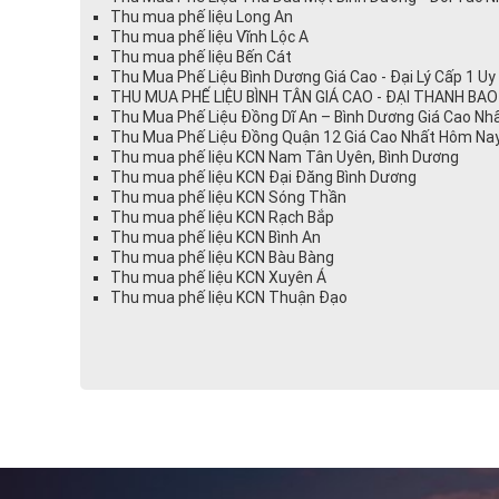
Thu mua phế liệu Long An
Thu mua phế liệu Vĩnh Lộc A
Thu mua phế liệu Bến Cát
Thu Mua Phế Liệu Bình Dương Giá Cao - Đại Lý Cấp 1 U
THU MUA PHẾ LIỆU BÌNH TÂN GIÁ CAO - ĐẠI THANH BAO
Thu Mua Phế Liệu Đồng Dĩ An – Bình Dương Giá Cao Nhấ
Thu Mua Phế Liệu Đồng Quận 12 Giá Cao Nhất Hôm Nay
Thu mua phế liệu KCN Nam Tân Uyên, Bình Dương
Thu mua phế liệu KCN Đại Đăng Bình Dương
Thu mua phế liệu KCN Sóng Thần
Thu mua phế liệu KCN Rạch Bắp
Thu mua phế liệu KCN Bình An
Thu mua phế liệu KCN Bàu Bàng
Thu mua phế liệu KCN Xuyên Á
Thu mua phế liệu KCN Thuận Đạo