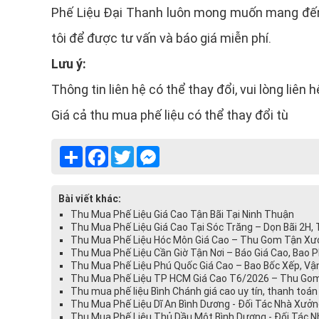
Phế Liệu Đại Thanh luôn mong muốn mang đến c
tôi để được tư vấn và báo giá miễn phí.
Lưu ý:
Thông tin liên hệ có thể thay đổi, vui lòng liên 
Giá cả thu mua phế liệu có thể thay đổi tù
Share
Facebook
Twitter
Messenger
Bài viết khác:
Thu Mua Phế Liệu Giá Cao Tận Bãi Tại Ninh Thuận
Thu Mua Phế Liệu Giá Cao Tại Sóc Trăng – Dọn Bãi 2H,
Thu Mua Phế Liệu Hóc Môn Giá Cao – Thu Gom Tận Xưở
Thu Mua Phế Liệu Cần Giờ Tận Nơi – Báo Giá Cao, Bao 
Thu Mua Phế Liệu Phú Quốc Giá Cao – Bao Bốc Xếp, Vậ
Thu Mua Phế Liệu TP HCM Giá Cao T6/2026 – Thu Gom
Thu mua phế liệu Bình Chánh giá cao uy tín, thanh to
Thu Mua Phế Liệu Dĩ An Bình Dương - Đối Tác Nhà Xưở
Thu Mua Phế Liệu Thủ Dầu Một Bình Dương - Đối Tác 