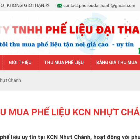
NƠI KHÔNG GIỚI HẠN 💢
contact.phelieudaithanh@gmail.com
GIỚI THIỆU
THU MUA PHẾ LIỆU
BẢNG GIÁ THU MUA
Nhựt Chánh
U MUA PHẾ LIỆU KCN NHỰT CH
 phế liệu uy tín tại KCN Nhựt Chánh, hoạt động với ph