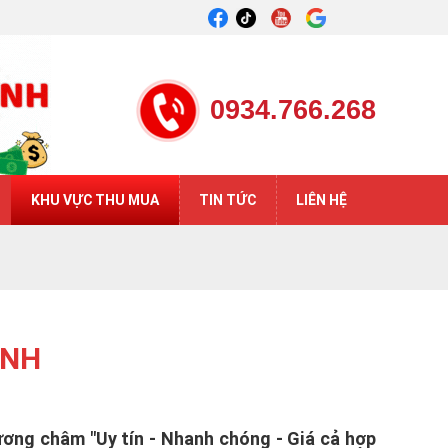
0934.766.268
KHU VỰC THU MUA
TIN TỨC
LIÊN HỆ
ÁNH
ương châm "Uy tín - Nhanh chóng - Giá cả hợp