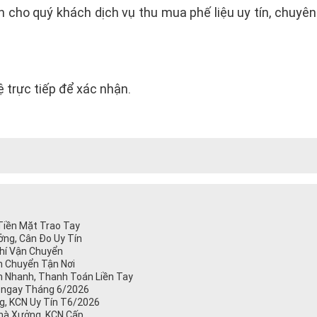
ho quý khách dịch vụ thu mua phế liệu uy tín, chuyên n
hệ trực tiếp để xác nhận.
 Tiền Mặt Trao Tay
ng, Cân Đo Uy Tín
Phí Vận Chuyển
n Chuyển Tận Nơi
 Nhanh, Thanh Toán Liền Tay
án ngay Tháng 6/2026
ng, KCN Uy Tín T6/2026
Nhà Xưởng, KCN Cấp